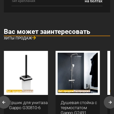
на болтах
Тип крепления
Вас может заинтересовать
ХИТЫ ПРОДАЖ
Хит продаж
Новинка
Хит продаж
Распродажа
Хи
Ершик для унитаза
Душевая стойка с
Gappo G30810-6
термостатом
Gappo G2491