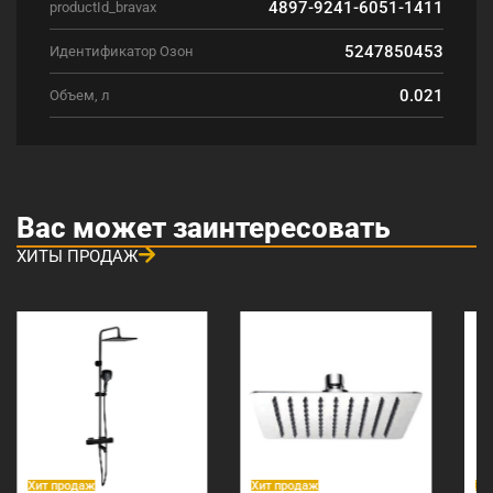
4897-9241-6051-1411
productId_bravax
5247850453
Идентификатор Озон
0.021
Объем, л
Вас может заинтересовать
ХИТЫ ПРОДАЖ
Хит продаж
Хит продаж
Хи