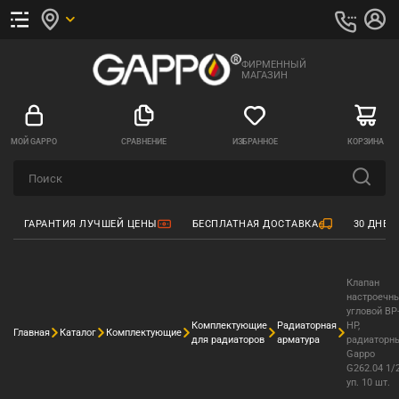
ФИРМЕННЫЙ
МАГАЗИН
МОЙ GAPPO
СРАВНЕНИЕ
ИЗБРАННОЕ
КОРЗИНА
ГАРАНТИЯ ЛУЧШЕЙ ЦЕНЫ
БЕСПЛАТНАЯ ДОСТАВКА
30 ДНЕЙ
Клапан
настроечн
угловой ВР
Комплектующие
Радиаторная
НР,
Главная
Каталог
Комплектующие
для радиаторов
арматура
радиаторн
Gappo
G262.04 1/
уп. 10 шт.