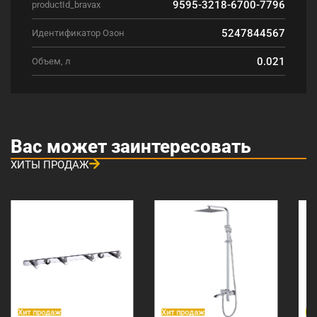
9595-3218-6700-7796
productId_bravax
5247844567
Идентификатор Озон
0.021
Объем, л
Вас может заинтересовать
ХИТЫ ПРОДАЖ
Хит продаж
Хит продаж
Хи