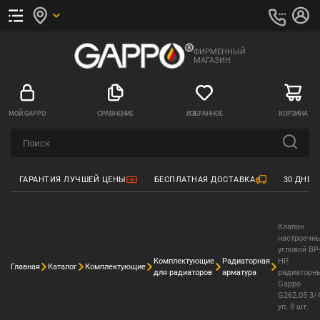
ФИРМЕННЫЙ
МАГАЗИН
МОЙ GAPPO
СРАВНЕНИЕ
ИЗБРАННОЕ
КОРЗИНА
ГАРАНТИЯ ЛУЧШЕЙ ЦЕНЫ
БЕСПЛАТНАЯ ДОСТАВКА
30 ДНЕЙ
Клапан
настроечн
угловой ВР
Комплектующие
Радиаторная
НР,
Главная
Каталог
Комплектующие
для радиаторов
арматура
радиаторн
Gappo
G262.05 3/
уп. 8 шт.