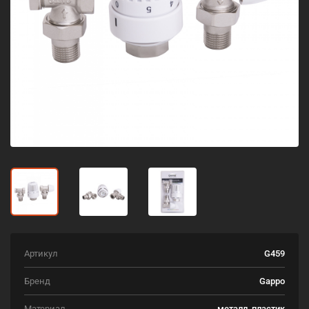
Артикул
G459
Бренд
Gappo
Материал
металл, пластик