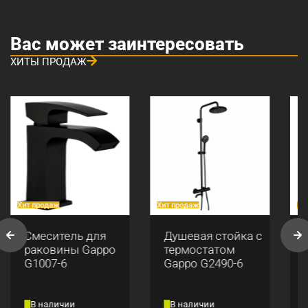
Вас может заинтересовать
ХИТЫ ПРОДАЖ
Хит продаж
Хит продаж
Хи
Смеситель для
Душевая стойка с
раковины Gappo
термостатом
G1007-6
Gappo G2490-6
В наличии
В наличии