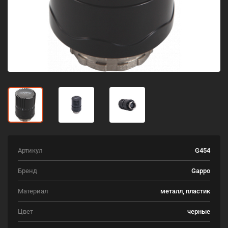
Артикул
G454
Бренд
Gappo
Материал
металл, пластик
Цвет
черные