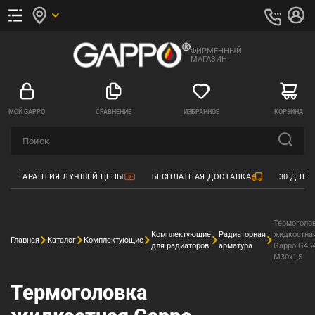
ФИРМЕННЫЙ
МАГАЗИН
МОЙ GAPPO
СРАВНЕНИЕ
ИЗБРАННОЕ
КОРЗИНА
ГАРАНТИЯ ЛУЧШЕЙ ЦЕНЫ
БЕСПЛАТНАЯ ДОСТАВКА
30 ДНЕЙ
Термоголо
Комплектующие
Радиаторная
жидкостна
Главная
Каталог
Комплектующие
для радиаторов
арматура
Gappo G45
М30x1,5
Термоголовка