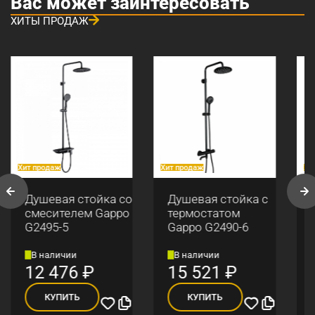
Вас может заинтересовать
ХИТЫ ПРОДАЖ
Хит продаж
Хит продаж
Хи
Душевая стойка со
Душевая стойка с
смесителем Gappo
термостатом
G2495-5
Gappo G2490-6
В наличии
В наличии
12 476
₽
15 521
₽
КУПИТЬ
КУПИТЬ