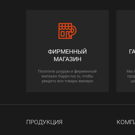
ФИРМЕННЫЙ
Г
МАГАЗИН
Посетите шоурум и фирменный
Мы 
магазин Gappo-rus.ru, чтобы
про
увидеть все товары вживую
це
ПРОДУКЦИЯ
КОМП