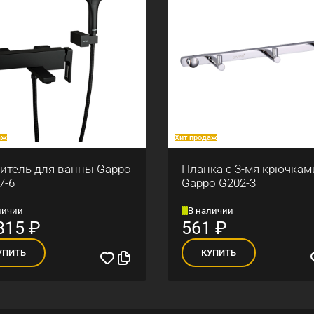
аж
Хит продаж
итель для ванны Gappo
Планка с 3-мя крючкам
7-6
Gappo G202-3
личии
В наличии
815
₽
561
₽
УПИТЬ
КУПИТЬ