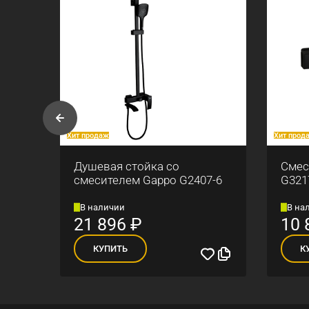
Хит продаж
Хит прод
ны
Душевая стойка со
Смес
смесителем Gappo G2407-6
G321
В наличии
В на
21 896
₽
10 
КУПИТЬ
К