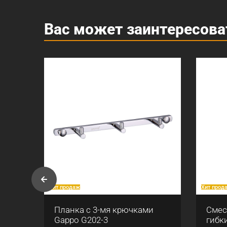
Вас может заинтересова
Хит продаж
Хит прод
Планка с 3-мя крючками
Смес
7-6
Gappo G202-3
гибк