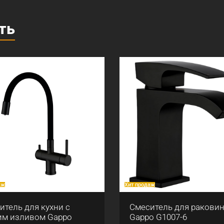
ть
аж
Хит продаж
итель для кухни с
Смеситель для ракови
им изливом Gappo
Gappo G1007-6