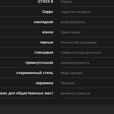
GT403-8
Страна
Gappo
Гарантия на корпус
накладная
productId_bravax
ванна
Ориентация
черные
Количество в упаковке
глянцевая
Отверстия под смеситель
прямоугольная
Асимметричность
современный стиль
Виды раковин
керамика
Перелив
вая, для общественных мест
Диаметр слива,см