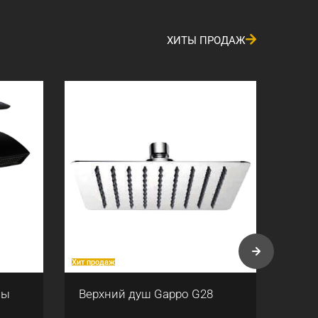
ХИТЫ ПРОДАЖ
Хит продаж
Хит про
ны
Верхний душ Gappo G28
Смес
Gapp