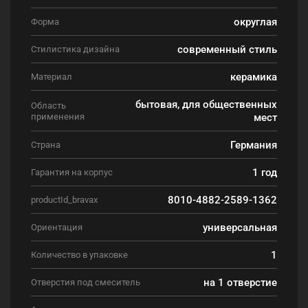
округлая
Форма
современный стиль
Стилистика дизайна
керамика
Материал
бытовая, для общественных
Область
применения
мест
Германия
Страна
1 год
Гарантия на корпус
8010-4882-2589-1362
productId_bravax
универсальная
Ориентация
1
Количество в упаковке
на 1 отверстие
Отверстия под смеситель