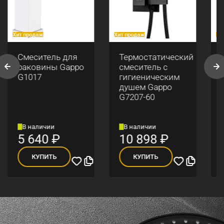
Хит продаж
Хит продаж
Хи
Смеситель для
Термостатический
раковины Gappo
смеситель с
G1017
гигиеническим
душем Gappo
G7207-60
В наличии
В наличии
5 640
₽
10 898
₽
КУПИТЬ
КУПИТЬ