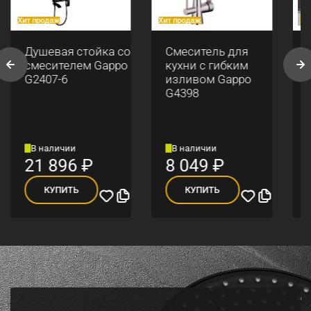
Хит продаж
Хит продаж
Хи
Душевая стойка со
Смеситель для
смесителем Gappo
кухни с гибким
G2407-6
изливом Gappo
G4398
В наличии
В наличии
21 896
₽
8 049
₽
КУПИТЬ
КУПИТЬ