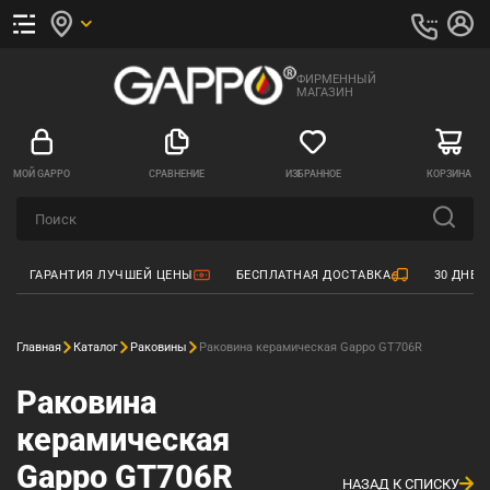
ФИРМЕННЫЙ
МАГАЗИН
МОЙ GAPPO
СРАВНЕНИЕ
ИЗБРАННОЕ
КОРЗИНА
ГАРАНТИЯ ЛУЧШЕЙ ЦЕНЫ
БЕСПЛАТНАЯ ДОСТАВКА
30 ДНЕЙ
Главная
Каталог
Раковины
Раковина керамическая Gappo GT706R
Раковина
керамическая
Gappo GT706R
НАЗАД К СПИСКУ