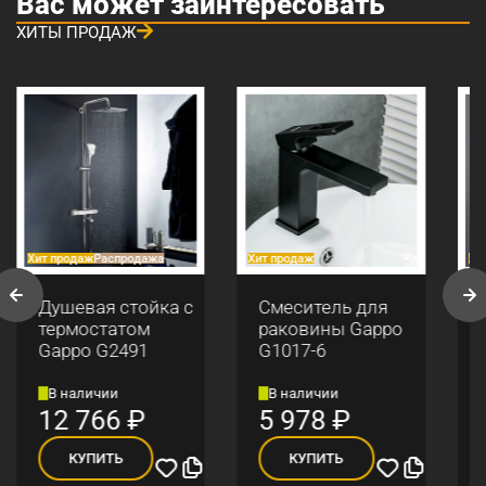
Вас может заинтересовать
ХИТЫ ПРОДАЖ
Хит продаж
Распродажа
Хит продаж
Хи
Душевая стойка с
Смеситель для
термостатом
раковины Gappo
Gappo G2491
G1017-6
В наличии
В наличии
12 766
₽
5 978
₽
КУПИТЬ
КУПИТЬ