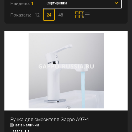
Найдено:
1
Сортировка
Показать:
12
24
48
Ручка для смесителя Gappo A97-4
Нет в наличии