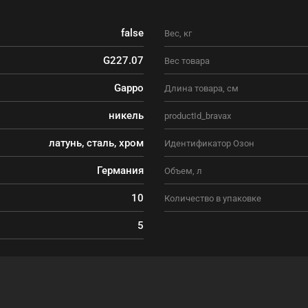
false
Вес, кг
G227.07
Вес товара
Gappo
Длина товара, см
никель
productId_bravax
латунь, сталь, хром
Идентификатор Озон
Германия
Объем, л
10
Количество в упаковке
5