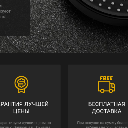
я.
изуют
знь
АРАНТИЯ ЛУЧШЕЙ
БЕСПЛАТНАЯ
ЦЕНЫ
ДОСТАВКА
гарантируем лучшие цены на
При покупке на сумму более
дукцию Gappo-rus.ru. Снизим
рублей мы осуществим