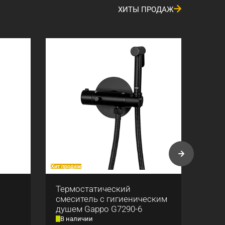
ХИТЫ ПРОДАЖ
Хит продаж
Хит про
Термостатический
План
смеситель с гигиеническим
Gapp
душем Gappo G7290-6
В наличии
В н