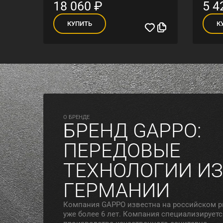
18 060
₽
5 4
КУПИТЬ
К
O БРЕНДЕ
БРЕНД GAPPO:
ПЕРЕДОВЫЕ
ТЕХНОЛОГИИ ИЗ
ГЕРМАНИИ
Компания GAPPO известна на российском 
уже более 6 лет. Компания специализируетс
производстве качественного санитарно-