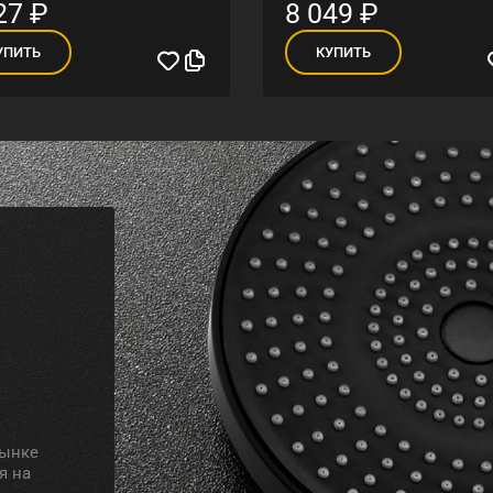
27
₽
8 049
₽
УПИТЬ
КУПИТЬ
рынке
я на