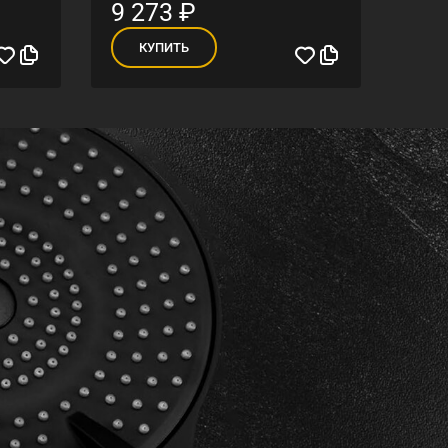
9 273
₽
86
КУПИТЬ
К