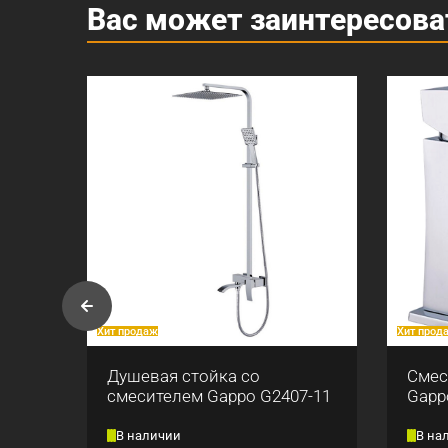
Вас может заинтересова
Хит продаж
Хит прод
ны
Душевая стойка со
Смес
смесителем Gappo G2407-11
Gapp
В наличии
В на