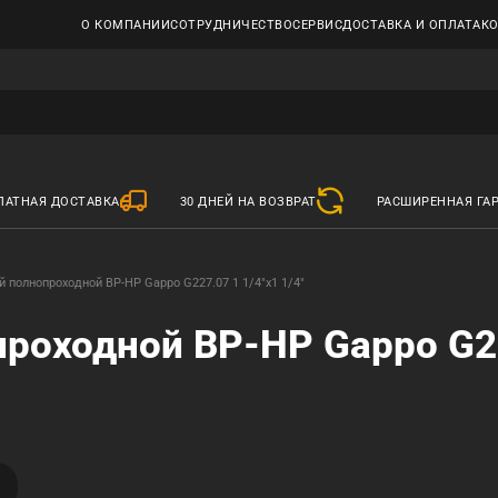
О КОМПАНИИ
СОТРУДНИЧЕСТВО
СЕРВИС
ДОСТАВКА И ОПЛАТА
К
ЛАТНАЯ ДОСТАВКА
30 ДНЕЙ НА ВОЗВРАТ
РАСШИРЕННАЯ ГА
 полнопроходной ВР-НР Gappo G227.07 1 1/4"x1 1/4"
роходной ВР-НР Gappo G2