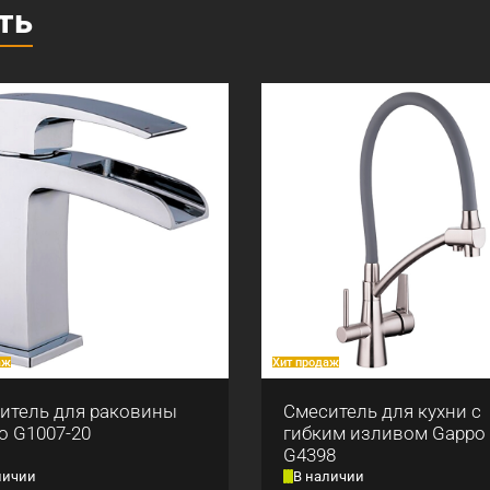
ть
аж
Хит продаж
итель для раковины
Смеситель для кухни с
o G1007-20
гибким изливом Gappo
G4398
личии
В наличии