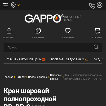
ФИРМЕННЫЙ
МАГАЗИН
МОЙ GAPPO
СРАВНЕНИЕ
ИЗБРАННОЕ
КОРЗИНА
ГАРАНТИЯ ЛУЧШЕЙ ЦЕНЫ
БЕСПЛАТНАЯ ДОСТАВКА
30 ДНЕЙ
Шаровые
Кран шаровой полнопроходной
Главная
Каталог
Водоснабжение
краны
ВР-ВР Gappo G226.04 1/2"x1/2"
Кран шаровой
полнопроходной