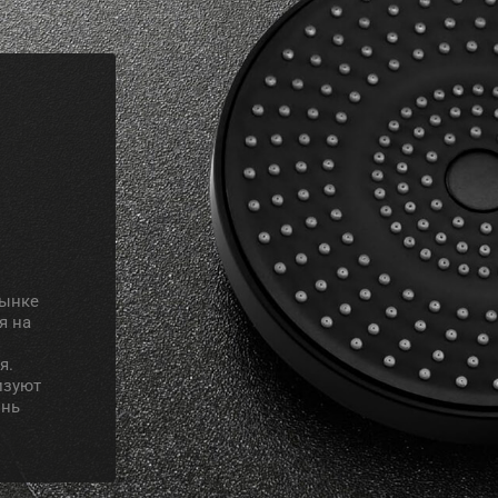
рынке
я на
я.
изуют
знь