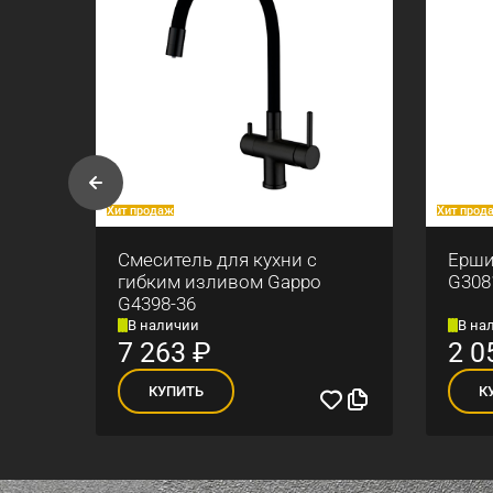
Хит продаж
Хит прод
и
Смеситель для кухни с
Ерши
гибким изливом Gappo
G308
G4398-36
В наличии
В на
7 263
₽
2 0
КУПИТЬ
К