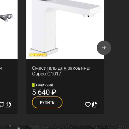
Хит продаж
Хит про
и
Смеситель для раковины
Верх
Gappo G1017
В наличии
В н
5 640
₽
1 
КУПИТЬ
К