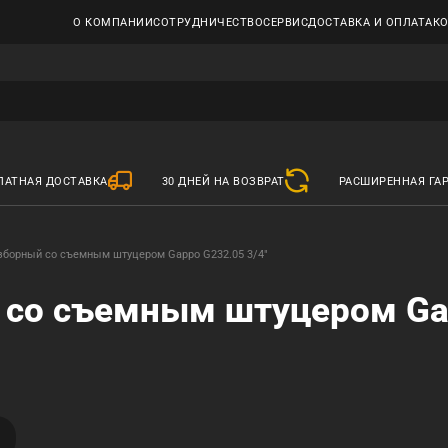
О КОМПАНИИ
СОТРУДНИЧЕСТВО
СЕРВИС
ДОСТАВКА И ОПЛАТА
К
ЛАТНАЯ ДОСТАВКА
30 ДНЕЙ НА ВОЗВРАТ
РАСШИРЕННАЯ ГА
зборный со съемным штуцером Gappo G232.05 3/4"
 со съемным штуцером Ga