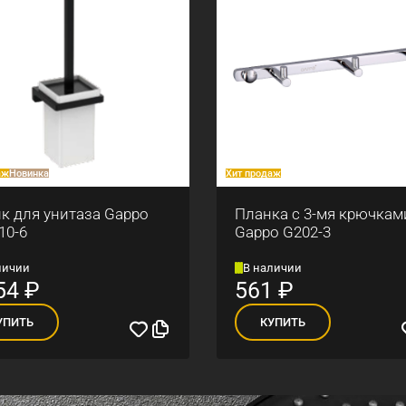
аж
Новинка
Хит продаж
к для унитаза Gappo
Планка с 3-мя крючкам
10-6
Gappo G202-3
личии
В наличии
54
₽
561
₽
УПИТЬ
КУПИТЬ