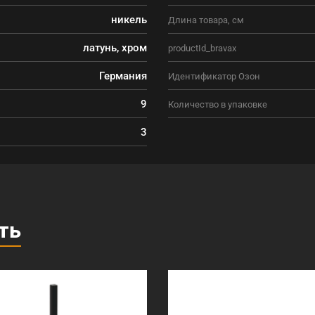
никель
Длина товара, см
латунь, хром
productId_bravax
Германия
Идентификатор Озон
9
Количество в упаковке
3
ть