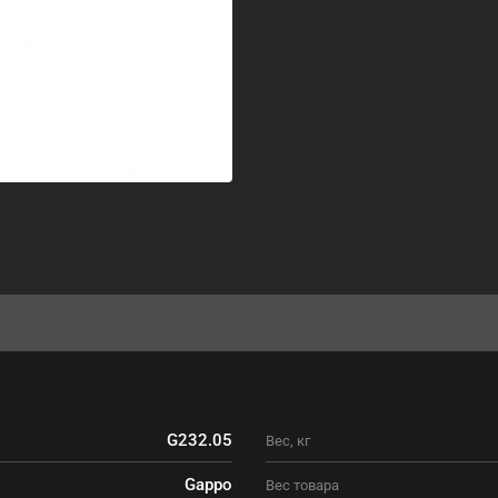
G232.05
Вес, кг
Gappo
Вес товара