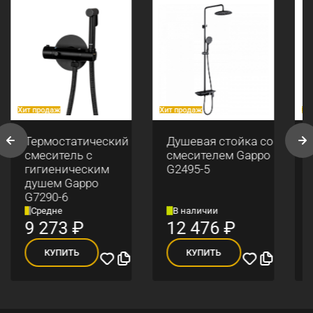
Хит продаж
Хит продаж
Хи
Термостатический
Душевая стойка со
смеситель с
смесителем Gappo
гигиеническим
G2495-5
душем Gappo
G7290-6
Средне
В наличии
9 273
₽
12 476
₽
КУПИТЬ
КУПИТЬ