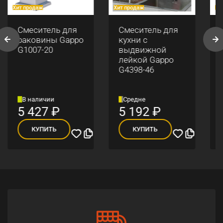
Хит продаж
Хит продаж
Хи
Смеситель для
Смеситель для
раковины Gappo
кухни с
G1007-20
выдвижной
лейкой Gappo
G4398-46
В наличии
Средне
5 427
₽
5 192
₽
КУПИТЬ
КУПИТЬ