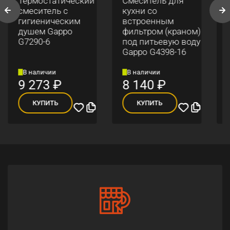
Термостатический
Смеситель для
смеситель с
кухни со
гигиеническим
встроенным
душем Gappo
фильтром (краном)
G7290-6
под питьевую воду
Gappo G4398-16
В наличии
В наличии
9 273
₽
8 140
₽
КУПИТЬ
КУПИТЬ