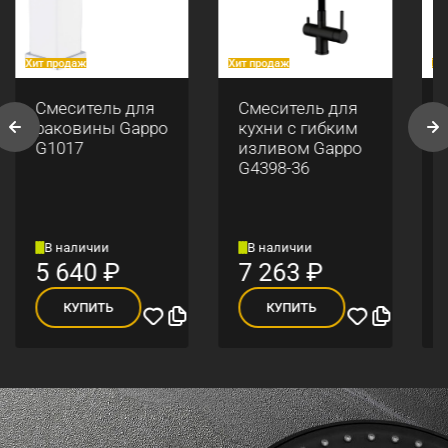
Хит продаж
Хит продаж
Хи
Смеситель для
Смеситель для
раковины Gappo
кухни с гибким
G1017
изливом Gappo
G4398-36
В наличии
В наличии
5 640
₽
7 263
₽
КУПИТЬ
КУПИТЬ