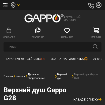
ФИРМЕННЫЙ
МАГАЗИН
МОЙ GAPPO
СРАВНЕНИЕ
ИЗБРАННОЕ
КОРЗИНА
ГАРАНТИЯ ЛУЧШЕЙ ЦЕНЫ
БЕСПЛАТНАЯ ДОСТАВКА
30 ДНЕЙ
Душевое
Верхний
Верхний душ Gappo
Главная
Каталог
оборудование
душ
G28
Верхний душ Gappo
G28
НАЗАД К СПИСКУ