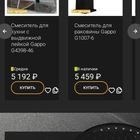
Хит продаж
Хит продаж
Хи
Смеситель для
Смеситель для
кухни с
раковины Gappo
выдвижной
G1007-6
лейкой Gappo
G4398-46
Средне
В наличии
5 192
₽
5 459
₽
КУПИТЬ
КУПИТЬ