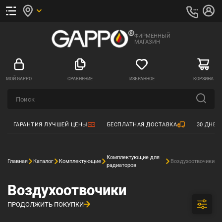
ФИРМЕННЫЙ
МАГАЗИН
МОЙ GAPPO
СРАВНЕНИЕ
ИЗБРАННОЕ
КОРЗИНА
ГАРАНТИЯ ЛУЧШЕЙ ЦЕНЫ
БЕСПЛАТНАЯ ДОСТАВКА
30 ДНЕЙ
Комплектующие для
Главная
Каталог
Комплектующие
Воздухоотвочики
радиаторов
Воздухоотвочики
ПРОДОЛЖИТЬ ПОКУПКИ