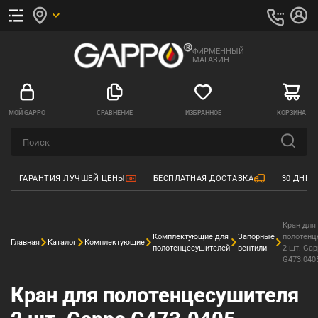
ФИРМЕННЫЙ
МАГАЗИН
МОЙ GAPPO
СРАВНЕНИЕ
ИЗБРАННОЕ
КОРЗИНА
ГАРАНТИЯ ЛУЧШЕЙ ЦЕНЫ
БЕСПЛАТНАЯ ДОСТАВКА
30 ДНЕЙ
Кран для
Комплектующие для
Запорные
полотенц
Главная
Каталог
Комплектующие
полотенцесушителей
вентили
2 шт. Gap
G473.040
Кран для полотенцесушителя