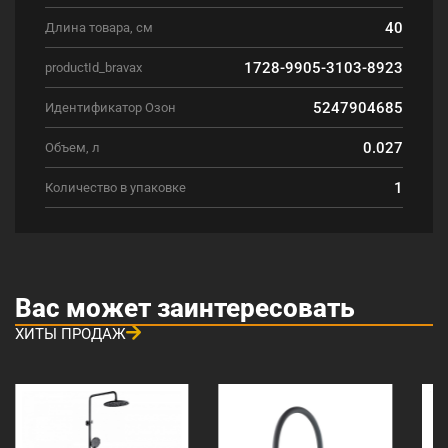
40
Длина товара, см
1728-9905-3103-8923
productId_bravax
5247904685
Идентификатор Озон
0.027
Объем, л
1
Количество в упаковке
Вас может заинтересовать
ХИТЫ ПРОДАЖ