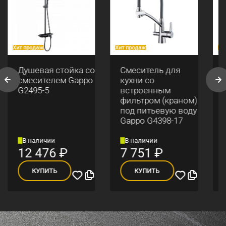
Хит продаж
Хит продаж
Хи
Душевая стойка со
Смеситель для
смесителем Gappo
кухни со
G2495-5
встроенным
фильтром (краном)
под питьевую воду
Gappo G4398-17
В наличии
В наличии
12 476
₽
7 751
₽
КУПИТЬ
КУПИТЬ