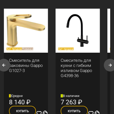
Хит продаж
Новинка
Хит продаж
Хи
Смеситель для
Смеситель для
раковины Gappo
кухни с гибким
G1027-3
изливом Gappo
G4398-36
Средне
В наличии
8 140
₽
7 263
₽
КУПИТЬ
КУПИТЬ