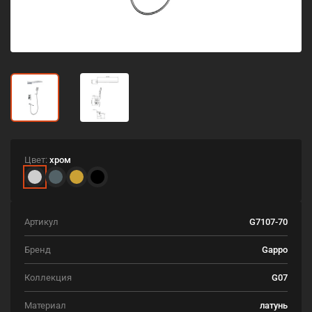
Цвет:
хром
Артикул
G7107-70
Бренд
Gappo
Коллекция
G07
Материал
латунь