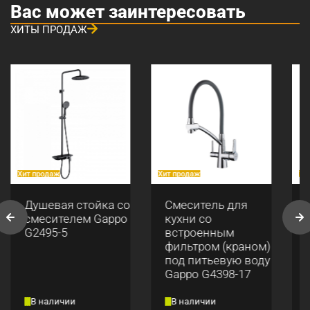
Вас может заинтересовать
ХИТЫ ПРОДАЖ
Хит продаж
Хит продаж
Хи
Душевая стойка со
Смеситель для
смесителем Gappo
кухни со
G2495-5
встроенным
фильтром (краном)
под питьевую воду
Gappo G4398-17
В наличии
В наличии