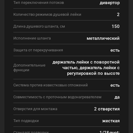
дивертор
Тип переключения потоков
2
Количество режимов душевой лейки
150
Длина душевого шланга, см
металлический
Исполнение шланга
есть
Защита от перекручивания
держатель лейки с поворотной
Дополнительные
частью, держатель лейки с
функции
регулировкой по высоте
есть
Система против известковых отложений
да
Совместимость с проточным водонагревателем
2 отверстия
Отверстия для монтажа
жесткая
Тип подводки
1/2&quot;
Стандарт подводки