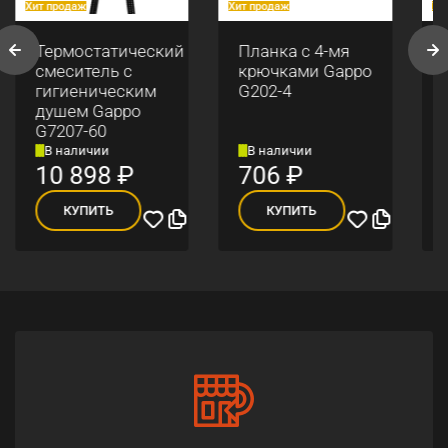
Хит продаж
Хит продаж
Хи
Термостатический
Планка с 4-мя
смеситель с
крючками Gappo
гигиеническим
G202-4
душем Gappo
G7207-60
В наличии
В наличии
10 898
₽
706
₽
КУПИТЬ
КУПИТЬ