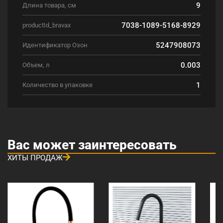
9
Длина товара, см
7038-1089-5168-8929
productId_bravax
5247908073
Идентификатор Озон
0.003
Объем, л
1
Количество в упаковке
Вас может заинтересовать
ХИТЫ ПРОДАЖ