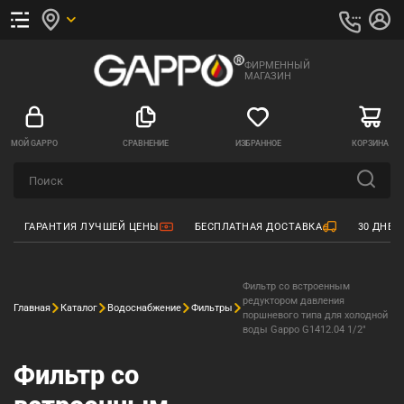
ФИРМЕННЫЙ
МАГАЗИН
МОЙ GAPPO
СРАВНЕНИЕ
ИЗБРАННОЕ
КОРЗИНА
ГАРАНТИЯ ЛУЧШЕЙ ЦЕНЫ
БЕСПЛАТНАЯ ДОСТАВКА
30 ДНЕЙ
Фильтр со встроенным
редуктором давления
Главная
Каталог
Водоснабжение
Фильтры
поршневого типа для холодной
воды Gappo G1412.04 1/2"
Фильтр со