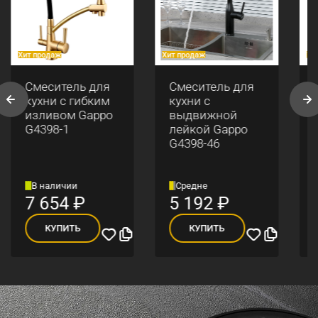
Хит продаж
Хит продаж
Хи
Смеситель для
Смеситель для
кухни с гибким
кухни с
изливом Gappo
выдвижной
G4398-1
лейкой Gappo
G4398-46
В наличии
Средне
7 654
₽
5 192
₽
КУПИТЬ
КУПИТЬ