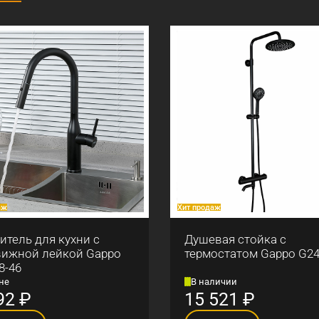
аж
Хит продаж
итель для кухни с
Душевая стойка с
ижной лейкой Gappo
термостатом Gappo G24
8-46
не
В наличии
92
₽
15 521
₽