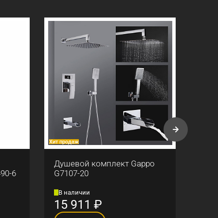
Хит продаж
Хит про
Душевой комплект Gappo
Смес
90-6
G7107-20
душе
В наличии
В н
15 911
₽
6 