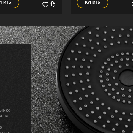
УПИТЬ
КУПИТЬ
рынке
я на
я.
изуют