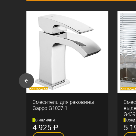
Хит продаж
Хит прод
appo
Смеситель для раковины
Смес
Gappo G1007-1
выдв
G439
В наличии
Сред
4 925
₽
5 1