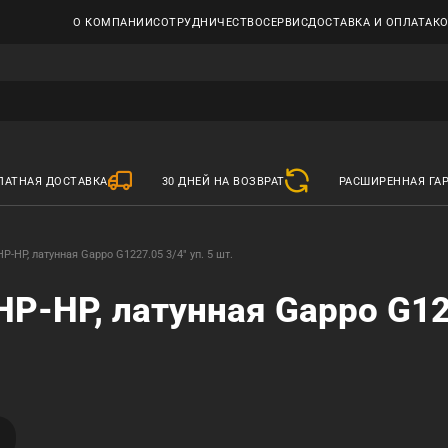
О КОМПАНИИ
СОТРУДНИЧЕСТВО
СЕРВИС
ДОСТАВКА И ОПЛАТА
К
ЛАТНАЯ ДОСТАВКА
30 ДНЕЙ НА ВОЗВРАТ
РАСШИРЕННАЯ ГА
-НР, латунная Gappo G1227.05 3/4" уп. 5 шт.
Р-НР, латунная Gappo G12