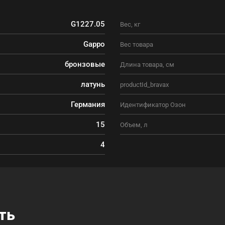
G1227.05
Вес, кг
Gappo
Вес товара
бронзовые
Длина товара, см
латунь
productId_bravax
Германия
Идентификатор Озон
15
Объем, л
4
ть