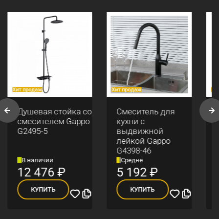
Хит продаж
Хит продаж
Хи
Душевая стойка со
Смеситель для
смесителем Gappo
кухни с
G2495-5
выдвижной
лейкой Gappo
G4398-46
В наличии
Средне
12 476
₽
5 192
₽
КУПИТЬ
КУПИТЬ