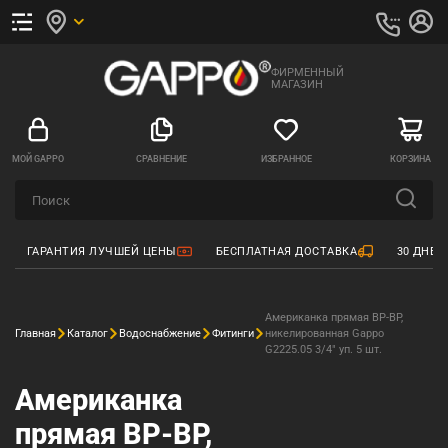
ФИРМЕННЫЙ
МАГАЗИН
МОЙ GAPPO
СРАВНЕНИЕ
ИЗБРАННОЕ
КОРЗИНА
ГАРАНТИЯ ЛУЧШЕЙ ЦЕНЫ
БЕСПЛАТНАЯ ДОСТАВКА
30 ДНЕЙ
Американка прямая ВР-ВР,
Главная
Каталог
Водоснабжение
Фитинги
никелированная Gappo
G2225.05 3/4" уп. 5 шт.
Американка
прямая ВР-ВР,