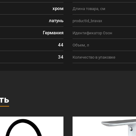
хром
Длина товара, см
латунь
productId_bravax
Германия
Идентификатор Озон
44
Объем, л
34
Количество в упаковке
ть