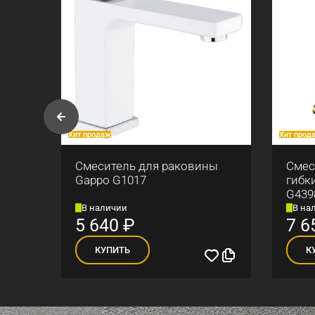
Хит продаж
Хит прод
ны
Смеситель для раковины
Смес
Gappo G1017
гибк
G439
В наличии
В на
5 640
₽
7 6
КУПИТЬ
К