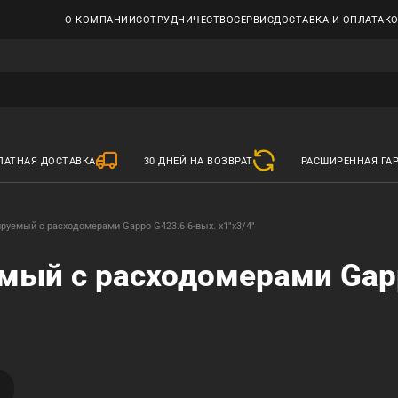
О КОМПАНИИ
СОТРУДНИЧЕСТВО
СЕРВИС
ДОСТАВКА И ОПЛАТА
К
ЛАТНАЯ ДОСТАВКА
30 ДНЕЙ НА ВОЗВРАТ
РАСШИРЕННАЯ ГА
ируемый с расходомерами Gappo G423.6 6-вых. x1"x3/4"
мый с расходомерами Gapp