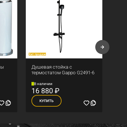
Хит продаж
Хит про
ны
Душевая стойка с
Смес
термостатом Gappo G2491-6
Gapp
В наличии
В н
16 880
₽
5 
КУПИТЬ
К