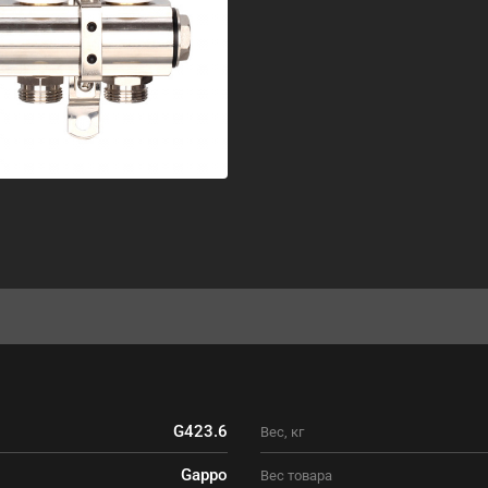
G423.6
Вес, кг
Gappo
Вес товара