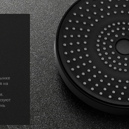
рынке
я на
я.
изуют
знь