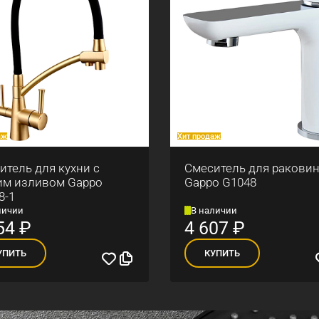
аж
Хит продаж
итель для кухни с
Смеситель для ракови
им изливом Gappo
Gappo G1048
8-1
личии
В наличии
54
₽
4 607
₽
УПИТЬ
КУПИТЬ