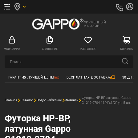
ФИРМЕННЫЙ
МАГАЗИН
МОЙ GAPPO
СРАВНЕНИЕ
ИЗБРАННОЕ
КОРЗИНА
ГАРАНТИЯ ЛУЧШЕЙ ЦЕНЫ
БЕСПЛАТНАЯ ДОСТАВКА
30 ДНЕЙ
Футорка НР-ВР, латунная Gappo
Главная
Каталог
Водоснабжение
Фитинги
G1219.0704 11/4"х1/2" уп. 5 шт.
Футорка НР-ВР,
латунная Gappo