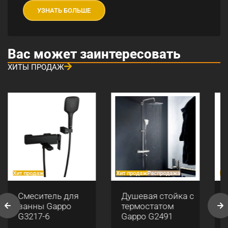
УЗНАТЬ БОЛЬШЕ
Вас может заинтересовать
ХИТЫ ПРОДАЖ
Хит продаж
Хит продаж
Распродажа
Хи
Смеситель для
Душевая стойка с
ванны Gappo
термостатом
G3217-6
Gappo G2491