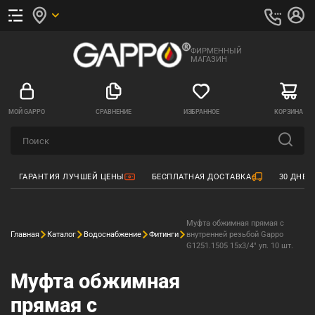
ФИРМЕННЫЙ
МАГАЗИН
МОЙ GAPPO
СРАВНЕНИЕ
ИЗБРАННОЕ
КОРЗИНА
ГАРАНТИЯ ЛУЧШЕЙ ЦЕНЫ
БЕСПЛАТНАЯ ДОСТАВКА
30 ДНЕЙ
Муфта обжимная прямая с
Главная
Каталог
Водоснабжение
Фитинги
внутренней резьбой Gappo
G1251.1505 15х3/4" уп. 10 шт.
Муфта обжимная
прямая с