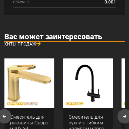
0.001
Объем, л
Вас может заинтересовать
ХИТЫ ПРОДАЖ
Хит продаж
Новинка
Хит продаж
Хи
Смеситель для
Смеситель для
раковины Gappo
кухни с гибким
G1027-3
изливом Gappo