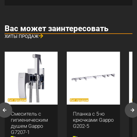
Вас может заинтересовать
ХИТЫ ПРОДАЖ
Хит продаж
Хит продаж
Хи
Смеситель с
Планка с 5-ю
гигиеническим
крючками Gappo
душем Gappo
G202-5
G7207-1