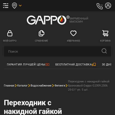
ФИРМЕННЫЙ
МАГАЗИН
МОЙ GAPPO
СРАВНЕНИЕ
ИЗБРАННОЕ
КОРЗИНА
ГАРАНТИЯ ЛУЧШЕЙ ЦЕНЫ
БЕСПЛАТНАЯ ДОСТАВКА
30 ДНЕЙ
Переходник с накидной гайкой
Главная
Каталог
Водоснабжение
Фитинги
бронзовый Gappo G2309.2506
25-G1" уп. 5 шт.
Переходник с
накидной гайкой