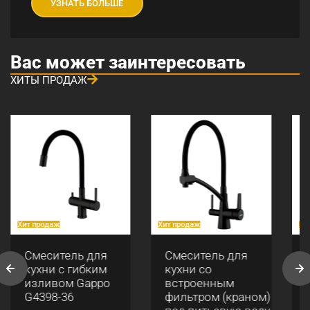
УЗНАТЬ БОЛЬШЕ
Вас может заинтересовать
ХИТЫ ПРОДАЖ
Хит продаж
Хит продаж
Хи
Смеситель для
Смеситель для
кухни с гибким
кухни со
изливом Gappo
встроенным
G4398-36
фильтром (краном)