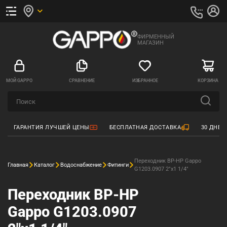
ФИРМЕННЫЙ
МАГАЗИН
МОЙ GAPPO
СРАВНЕНИЕ
ИЗБРАННОЕ
КОРЗИНА
ГАРАНТИЯ ЛУЧШЕЙ ЦЕНЫ
БЕСПЛАТНАЯ ДОСТАВКА
30 ДНЕЙ
Переходник ВР-НР Gappo
Главная
Каталог
Водоснабжение
Фитинги
G1203.0907 2"x1 1/4"
Переходник ВР-НР
Gappo G1203.0907