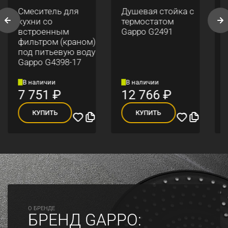
Смеситель для
Душевая стойка с
кухни со
термостатом
встроенным
Gappo G2491
фильтром (краном)
под питьевую воду
Gappo G4398-17
В наличии
В наличии
7 751
₽
12 766
₽
КУПИТЬ
КУПИТЬ
O БРЕНДЕ
БРЕНД GAPPO: