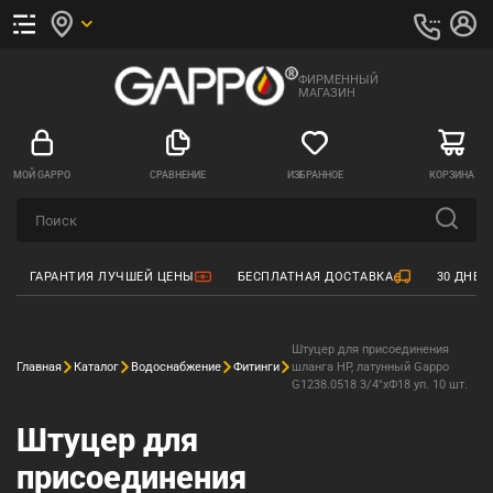
ФИРМЕННЫЙ
МАГАЗИН
МОЙ GAPPO
СРАВНЕНИЕ
ИЗБРАННОЕ
КОРЗИНА
ГАРАНТИЯ ЛУЧШЕЙ ЦЕНЫ
БЕСПЛАТНАЯ ДОСТАВКА
30 ДНЕЙ
Штуцер для присоединения
Главная
Каталог
Водоснабжение
Фитинги
шланга НР, латунный Gappo
G1238.0518 3/4"xФ18 уп. 10 шт.
Штуцер для
присоединения