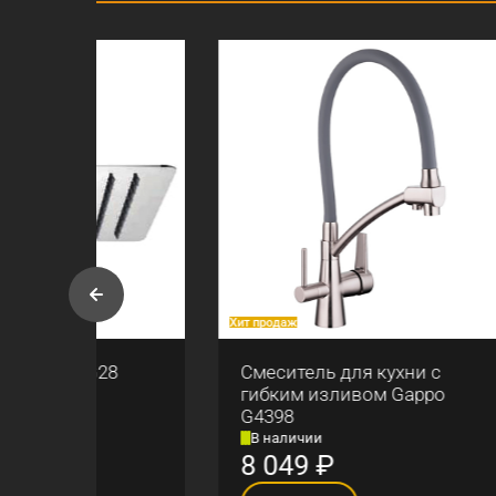
Хит продаж
Хит прод
Смеситель для кухни с
Душе
гибким изливом Gappo
терм
G4398
В наличии
В на
8 049
₽
12 