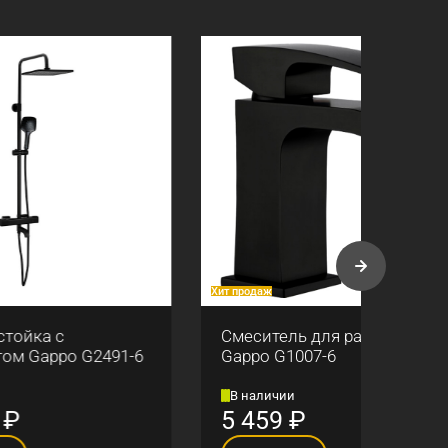
Хит продаж
Хит про
Смеситель для раковины
Ерши
91-6
Gappo G1007-6
G308
В наличии
В н
5 459
₽
2 