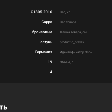
G1305.2016
Вес, кг
Gappo
Вес товара
бронзовые
Длина товара, см
латунь
productId_bravax
Германия
Идентификатор Озон
19
Объем, л
4
ть