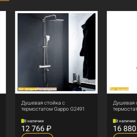
аж
Распродажа
Хит продаж
вая стойка с
Душевая стойка с
остатом Gappo G2491
термостатом Gappo G24
личии
В наличии
766
₽
16 880
₽