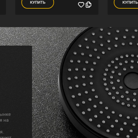
УПИТЬ
КУПИТЬ
рынке
я на
я.
изуют