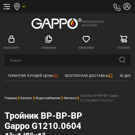
ФИРМЕННЫЙ
МАГАЗИН
МОЙ GAPPO
СРАВНЕНИЕ
ИЗБРАННОЕ
КОРЗИНА
ГАРАНТИЯ ЛУЧШЕЙ ЦЕНЫ
БЕСПЛАТНАЯ ДОСТАВКА
30 ДНЕЙ
Тройник ВР-ВР-ВР Gappo
Главная
Каталог
Водоснабжение
Фитинги
G1210.0604 1"x1/2"x1"
Тройник ВР-ВР-ВР
Gappo G1210.0604