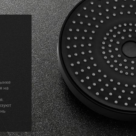
рынке
я на
я.
изуют
знь