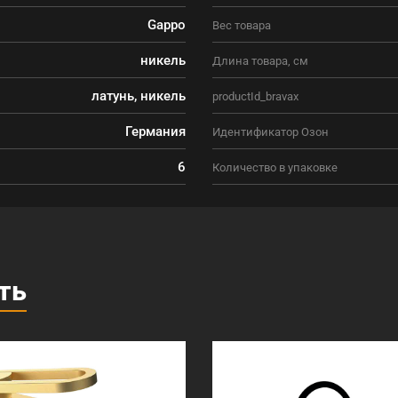
Gappo
Вес товара
никель
Длина товара, см
латунь, никель
productId_bravax
Германия
Идентификатор Озон
6
Количество в упаковке
ть