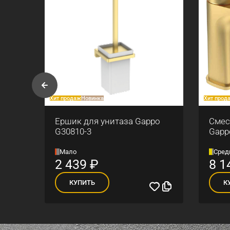
Хит продаж
Новинка
Хит прод
ны
Ершик для унитаза Gappo
Смес
G30810-3
Gapp
Мало
Сред
2 439
₽
8 1
КУПИТЬ
К