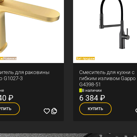
аж
Новинка
Хит продаж
итель для раковины
Смеситель для кухни с
o G1027-3
гибким изливом Gappo
G4398-51
не
В наличии
40
₽
6 384
₽
УПИТЬ
КУПИТЬ