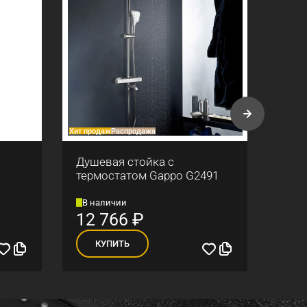
Хит продаж
Распродажа
Хит про
Душевая стойка с
Душе
термостатом Gappo G2491
смес
В наличии
В н
12 766
₽
21
КУПИТЬ
К