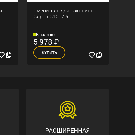
и
Смеситель для раковины
Смес
Gappo G1017-6
душе
В наличии
В н
5 978
₽
6 
КУПИТЬ
К
РАСШИРЕННАЯ