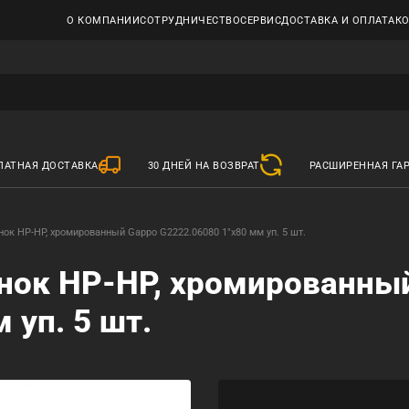
О КОМПАНИИ
СОТРУДНИЧЕСТВО
СЕРВИС
ДОСТАВКА И ОПЛАТА
К
ЛАТНАЯ ДОСТАВКА
30 ДНЕЙ НА ВОЗВРАТ
РАСШИРЕННАЯ ГА
ок НР-НР, хромированный Gappo G2222.06080 1"х80 мм уп. 5 шт.
нок НР-НР, хромированны
 уп. 5 шт.