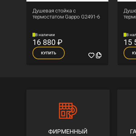
Душевая стойка с
Душе
po
термостатом Gappo G2491-6
терм
В наличии
В на
16 880
₽
15 
КУПИТЬ
К
ФИРМЕННЫЙ
Г