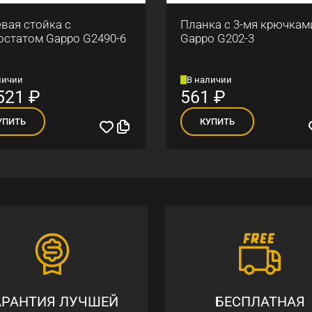
вая стойка с
Планка с 3-мя крючкам
остатом Gappo G2490-6
Gappo G202-3
личии
В наличии
521
₽
561
₽
УПИТЬ
КУПИТЬ
АРАНТИЯ ЛУЧШЕЙ
БЕСПЛАТНАЯ