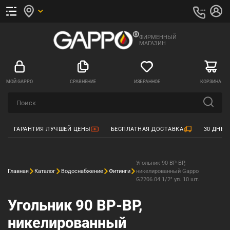
ФИРМЕННЫЙ
МАГАЗИН
МОЙ GAPPO
СРАВНЕНИЕ
ИЗБРАННОЕ
КОРЗИНА
ГАРАНТИЯ ЛУЧШЕЙ ЦЕНЫ
БЕСПЛАТНАЯ ДОСТАВКА
30 ДНЕЙ
Угольник 90 ВР-ВР,
Главная
Каталог
Водоснабжение
Фитинги
никелированный Gappo
G2206.04 1/2" уп. 10 шт.
Угольник 90 ВР-ВР,
никелированный