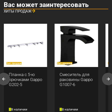
Вас может заинтересовать
ХИТЫ ПРОДАЖ
Хит продаж
Хит продаж
Хи
Планка с 5-ю
Смеситель для
крючками Gappo
раковины Gappo
G202-5
G1007-6
В наличии
В наличии