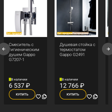
Хит продаж
Хит продаж
Распродажа
Хи
Смеситель с
Душевая стойка с
гигиеническим
термостатом
душем Gappo
Gappo G2491
G7207-1
В наличии
В наличии
6 537
₽
12 766
₽
КУПИТЬ
КУПИТЬ