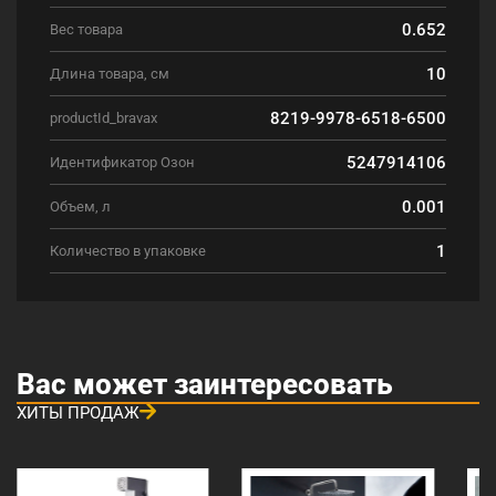
0.652
Вес товара
10
Длина товара, см
8219-9978-6518-6500
productId_bravax
5247914106
Идентификатор Озон
0.001
Объем, л
1
Количество в упаковке
Вас может заинтересовать
ХИТЫ ПРОДАЖ