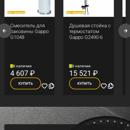
Хит продаж
Хит продаж
Хи
Смеситель для
Душевая стойка с
раковины Gappo
термостатом
G1048
Gappo G2490-6
В наличии
В наличии
4 607
₽
15 521
₽
КУПИТЬ
КУПИТЬ