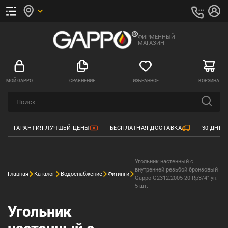
ФИРМЕННЫЙ
МАГАЗИН
МОЙ GAPPO
СРАВНЕНИЕ
ИЗБРАННОЕ
КОРЗИНА
ГАРАНТИЯ ЛУЧШЕЙ ЦЕНЫ
БЕСПЛАТНАЯ ДОСТАВКА
30 ДНЕЙ
Угольник настенный с
внутренней резьбой бронзовый
Главная
Каталог
Водоснабжение
Фитинги
Gappo G2312.2005 20-Rp3/4" уп.
5 шт.
Угольник