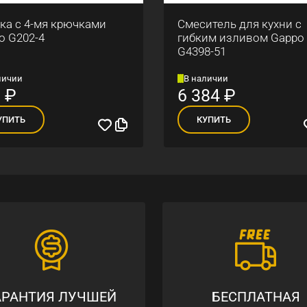
ка с 4-мя крючками
Смеситель для кухни с
o G202-4
гибким изливом Gappo
G4398-51
личии
В наличии
6
₽
6 384
₽
УПИТЬ
КУПИТЬ
АРАНТИЯ ЛУЧШЕЙ
БЕСПЛАТНАЯ