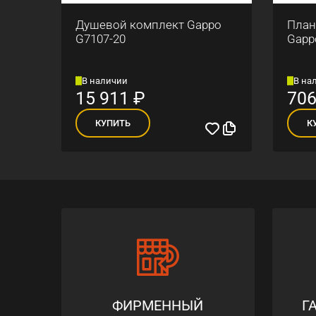
ны
Душевой комплект Gappo
План
G7107-20
Gapp
В наличии
В на
15 911
₽
70
КУПИТЬ
К
ФИРМЕННЫЙ
Г