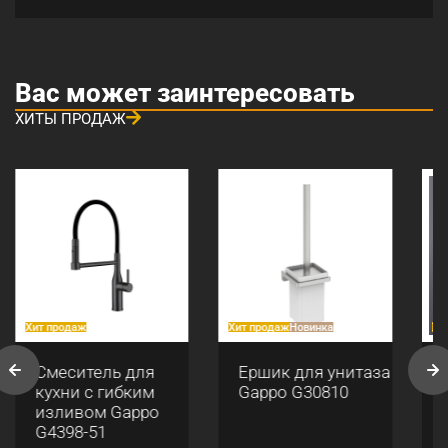
Вас может заинтересовать
ХИТЫ ПРОДАЖ
Хит продаж
Хит продаж
Новинка
Хи
Смеситель для
Ершик для унитаза
кухни с гибким
Gappo G30810
изливом Gappo
G4398-51