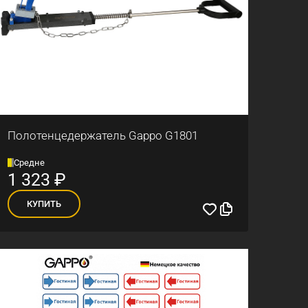
Полотенцедержатель Gappo G1801
Средне
1 323
₽
КУПИТЬ