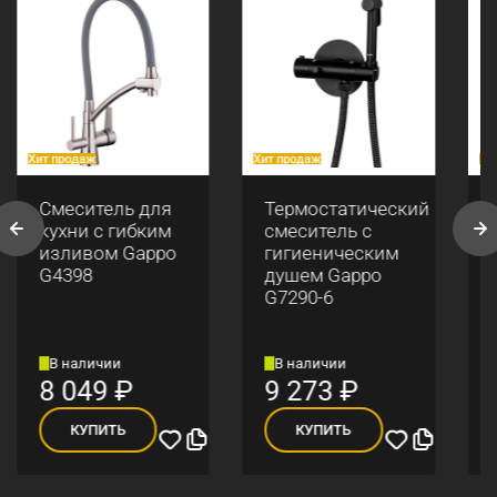
Хит продаж
Хит продаж
Хи
Смеситель для
Термостатический
кухни с гибким
смеситель с
изливом Gappo
гигиеническим
G4398
душем Gappo
G7290-6
В наличии
В наличии
8 049
₽
9 273
₽
КУПИТЬ
КУПИТЬ