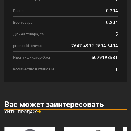
0.204
Вес, кг
0.204
Вес товара
5
Длина товара, см
7647-4992-2594-6404
productId_bravax
5079198531
Идентификатор Озон
1
Количество в упаковке
Вас может заинтересовать
ХИТЫ ПРОДАЖ