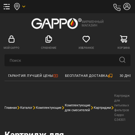
ФИРМЕННЫЙ
МАГАЗИН
МОЙ GAPPO
СРАВНЕНИЕ
ИЗБРАННОЕ
КОРЗИНА
ГАРАНТИЯ ЛУЧШЕЙ ЦЕНЫ
БЕСПЛАТНАЯ ДОСТАВКА
30 ДНЕЙ
Картридж
для
Комплектующие
питьевых
Главная
Каталог
Комплектующие
Картриджи
для смесителей
фильтров
Gappo
G34301
Картридж для