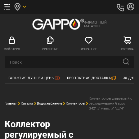
ФИРМЕННЫЙ
МАГАЗИН
МОЙ GAPPO
СРАВНЕНИЕ
ИЗБРАННОЕ
КОРЗИНА
ГАРАНТИЯ ЛУЧШЕЙ ЦЕНЫ
БЕСПЛАТНАЯ ДОСТАВКА
30 ДНЕЙ
Коллектор регулируемый с
Главная
Каталог
Водоснабжение
Коллекторы
расходомерами Gappo
G421.7 7-вых. x1"x3/4"
Коллектор
регулируемый с