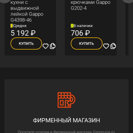
кухни с
крючками Gappo
выдвижной
G202-4
лейкой Gappo
G4398-46
Средне
В наличии
5 192
₽
706
₽
КУПИТЬ
КУПИТЬ
ФИРМЕННЫЙ МАГАЗИН
Посетите шоурум и фирменный магазин Gappo-rus.ru,