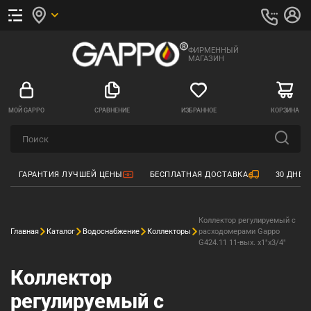
ФИРМЕННЫЙ
МАГАЗИН
МОЙ GAPPO
СРАВНЕНИЕ
ИЗБРАННОЕ
КОРЗИНА
ГАРАНТИЯ ЛУЧШЕЙ ЦЕНЫ
БЕСПЛАТНАЯ ДОСТАВКА
30 ДНЕЙ
Коллектор регулируемый с
Главная
Каталог
Водоснабжение
Коллекторы
расходомерами Gappo
G424.11 11-вых. x1"x3/4"
Коллектор
регулируемый с