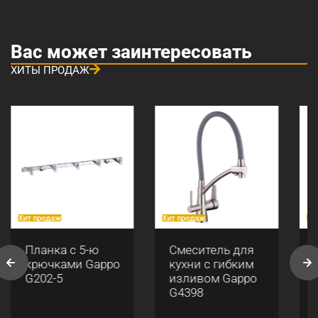
Вас может заинтересовать
ХИТЫ ПРОДАЖ
Хит продаж
Хит продаж
Хи
Планка с 5-ю
Смеситель для
крючками Gappo
кухни с гибким
G202-5
изливом Gappo
G4398